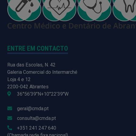
ENTRE EM CONTACTO
Rua das Escolas, N. 42
Galeria Comercial do Intermarché
Loja 4 e 12
2200-042 Abrantes
36°56'39''N+10°22'39''W
geral@cmda.pt
consulta@cmda.pt
+351 241 247 640
(Chamada rede fixa nacional)