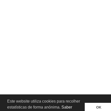
Este website utiliza cookies para recolher
💬
estatísticas de forma anónima.
Saber
OK