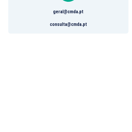
geral@cmda.pt
consulta@cmda.pt