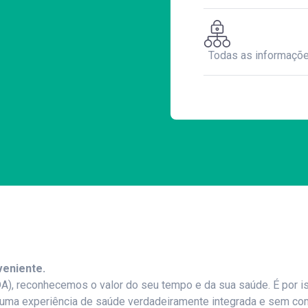
Todas as informaçõe
eniente.
A), reconhecemos o valor do seu tempo e da sua saúde. É por 
r uma experiência de saúde verdadeiramente integrada e sem co