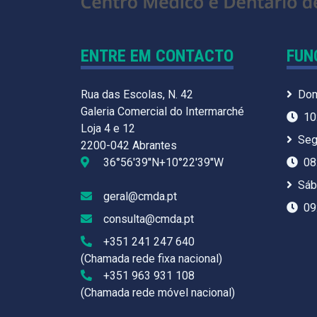
ENTRE EM CONTACTO
FUN
Rua das Escolas, N. 42
Dom
Galeria Comercial do Intermarché
10
Loja 4 e 12
Seg
2200-042 Abrantes
36°56'39''N+10°22'39''W
08
Sáb
geral@cmda.pt
09
consulta@cmda.pt
+351 241 247 640
(Chamada rede fixa nacional)
+351 963 931 108
(Chamada rede móvel nacional)