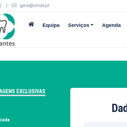
)
|
geral@cmda.pt
Equipa
Serviços
Agenda
TAGENS EXCLUSIVAS
Dad
icada