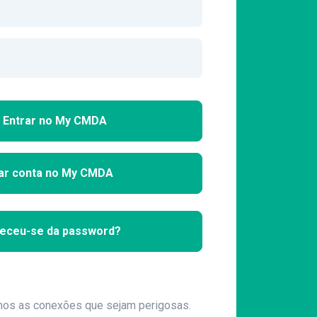
Entrar no My CMDA
ar conta no My CMDA
eceu-se da password?
mos as conexões que sejam perigosas.