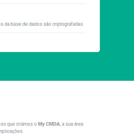
s da base de dados são criptografadas.
isso que criámos o
My CMDA
, a sua área
mplicações.