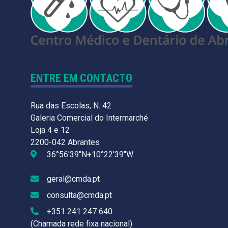
ENTRE EM CONTACTO
Rua das Escolas, N. 42
Galeria Comercial do Intermarché
Loja 4 e 12
2200-042 Abrantes
36°56'39''N+10°22'39''W
geral@cmda.pt
consulta@cmda.pt
+351 241 247 640
(Chamada rede fixa nacional)